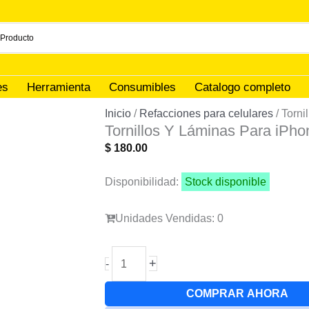
es
Herramienta
Consumibles
Catalogo completo
Inicio
/
Refacciones para celulares
/ Torni
Tornillos Y Láminas Para iPho
$
180.00
Disponibilidad:
Stock disponible
Unidades Vendidas: 0
Tornillos
+
-
Y
Láminas
COMPRAR AHORA
Para