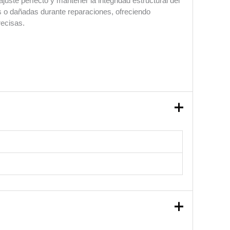
juste perfecto y mantener la integridad estructural del
as o dañadas durante reparaciones, ofreciendo
recisas.