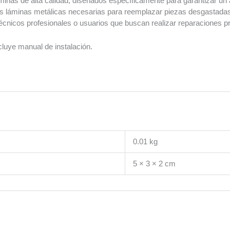
áminas de alta calidad, diseñados específicamente para garantizar un a
 y las láminas metálicas necesarias para reemplazar piezas desgastad
a técnicos profesionales o usuarios que buscan realizar reparaciones p
cluye manual de instalación.
0.01 kg
5 × 3 × 2 cm