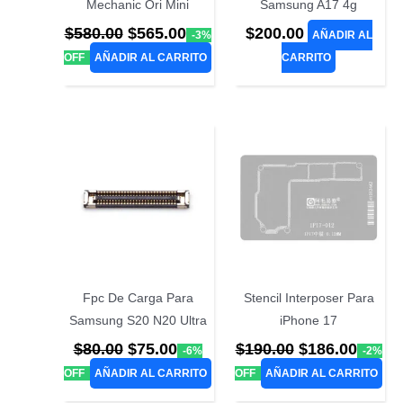
Mechanic Ori Mini
Samsung A17 4g
El
El
$
580.00
$
565.00
$
200.00
-3%
AÑADIR AL
precio
precio
OFF
AÑADIR AL CARRITO
CARRITO
original
actual
era:
es:
$580.00.
$565.00.
Fpc De Carga Para
Stencil Interposer Para
Samsung S20 N20 Ultra
iPhone 17
El
El
El
El
$
80.00
$
75.00
$
190.00
$
186.00
-6%
-2%
precio
precio
precio
preci
OFF
AÑADIR AL CARRITO
OFF
AÑADIR AL CARRITO
original
actual
original
actual