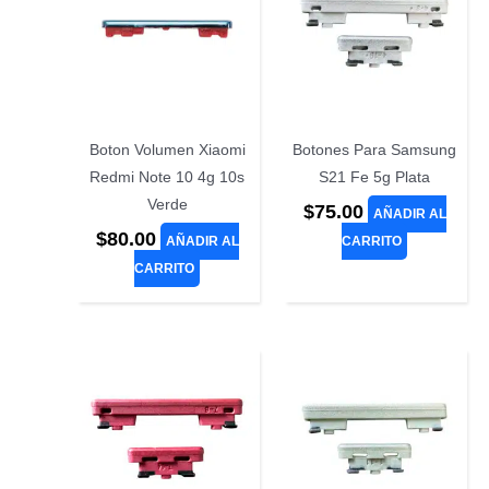
Boton Volumen Xiaomi
Botones Para Samsung
Redmi Note 10 4g 10s
S21 Fe 5g Plata
Verde
$
75.00
AÑADIR AL
$
80.00
AÑADIR AL
CARRITO
CARRITO