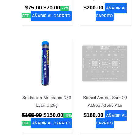
El
El
$
75.00
$
70.00
$
200.00
-7%
AÑADIR AL
precio
precio
OFF
AÑADIR AL CARRITO
CARRITO
original
actual
era:
es:
$75.00.
$70.00.
Soldadura Mechanic N83
Stencil Amaoe Sam 20
Estaño 25g
A156u A156e A15
El
El
$
165.00
$
150.00
$
180.00
-9%
AÑADIR AL
precio
precio
OFF
AÑADIR AL CARRITO
CARRITO
original
actual
era:
es: