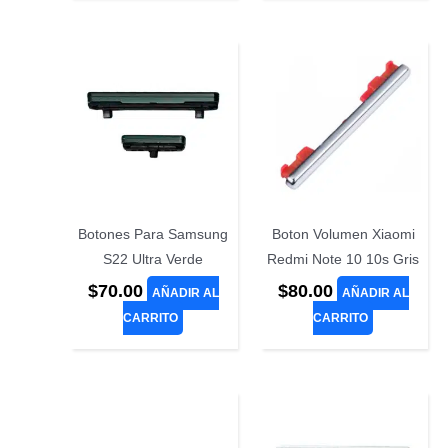
era:
es:
era:
es:
$80.00.
$75.00.
$190.00.
$186.0
Botones Para Samsung
Boton Volumen Xiaomi
S22 Ultra Verde
Redmi Note 10 10s Gris
$
70.00
$
80.00
AÑADIR AL
AÑADIR AL
CARRITO
CARRITO