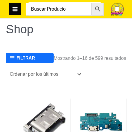
Ir
al
contenido
Shop
Or
FILTRAR
Mostrando 1–16 de 599 resultados
po
los
úl