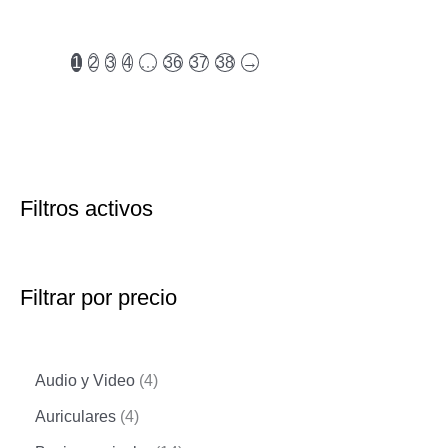
$165.00.
$150.00.
1
2
3
4
…
36
37
38
→
Filtros activos
Filtrar por precio
4
Audio y Video
4
p
4
Auriculares
4
r
p