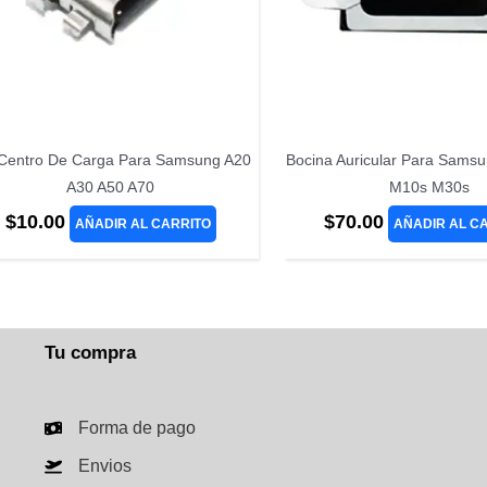
 Centro De Carga Para Samsung A20
Bocina Auricular Para Sam
A30 A50 A70
M10s M30s
$
10.00
$
70.00
AÑADIR AL CARRITO
AÑADIR AL C
Tu compra
Forma de pago
Envios