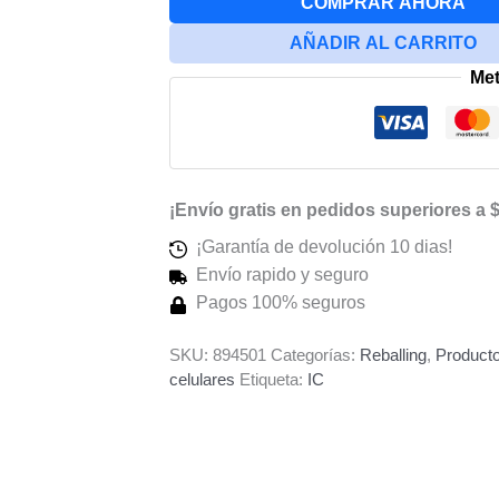
COMPRAR AHORA
De
AÑADIR AL CARRITO
Pantalla
Me
Amoled
Para
Xiaomi
cantidad
¡Envío gratis en pedidos superiores a 
¡Garantía de devolución 10 dias!
Envío rapido y seguro
Pagos 100% seguros
SKU:
894501
Categorías:
Reballing
,
Producto
celulares
Etiqueta:
IC