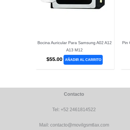
Bocina Auricular Para Samsung A02 A12
Pin
A13 M12
$
55.00
AÑADIR AL CARRITO
Contacto
Tel: +52 2461814522
Mail: contacto@movilgsmtlax.com