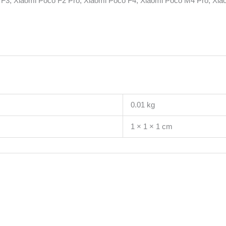
o F3, Xiaomi Poco F2 Pro, Xiaomi Poco F4, Xiaomi Poco M4 Pro, Xi
0.01 kg
1 × 1 × 1 cm