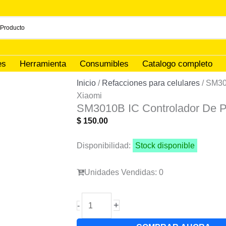
es
Herramienta
Consumibles
Catalogo completo
Inicio
/
Refacciones para celulares
/ SM30
Xiaomi
SM3010B IC Controlador De P
$
150.00
Disponibilidad:
Stock disponible
Unidades Vendidas: 0
SM3010B
+
-
IC
Controlador