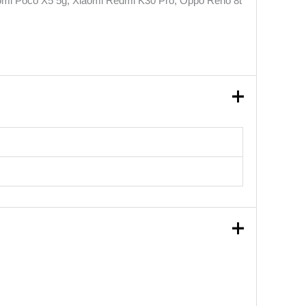
aomi Poco X5 5g, Xiaomi Redmi K30 Pro, Oppo Reno 8t