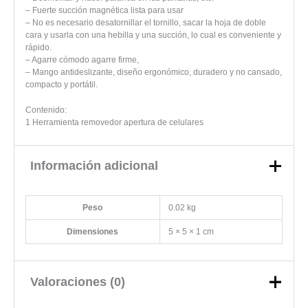
– Fuerte succión magnética lista para usar
– No es necesario desatornillar el tornillo, sacar la hoja de doble
cara y usarla con una hebilla y una succión, lo cual es conveniente y
rápido.
– Agarre cómodo agarre firme,
– Mango antideslizante, diseño ergonómico, duradero y no cansado,
compacto y portátil.
Contenido:
1 Herramienta removedor apertura de celulares
Información adicional
Peso
0.02 kg
Dimensiones
5 × 5 × 1 cm
Valoraciones (0)