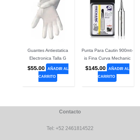
Guantes Antiestatica
Punta Para Cautin 900mt-
Electronica Talla G
is Fina Curva Mechanic
$
55.00
$
145.00
AÑADIR AL
AÑADIR AL
CARRITO
CARRITO
Contacto
Tel: +52 2461814522