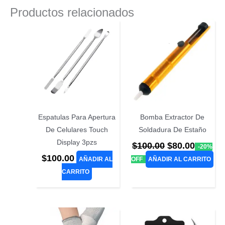
Productos relacionados
Espatulas Para Apertura
Bomba Extractor De
De Celulares Touch
Soldadura De Estaño
Display 3pzs
El
El
$
100.00
$
80.00
-20%
precio
precio
$
100.00
AÑADIR AL
OFF
AÑADIR AL CARRITO
original
actual
CARRITO
era:
es:
$100.00.
$80.00.