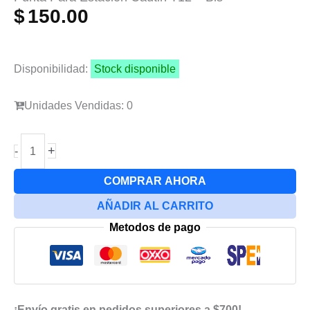
$
150.00
Disponibilidad:
Stock disponible
Unidades Vendidas: 0
Punta
+
-
Para
Estación
COMPRAR AHORA
Cautin
AÑADIR AL CARRITO
T12
Metodos de pago
-
Bls
cantidad
¡Envío gratis en pedidos superiores a $700!