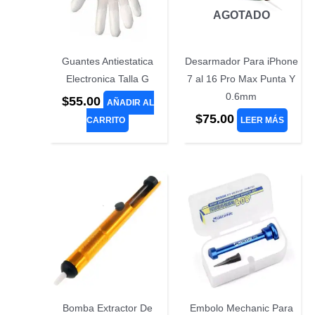
AGOTADO
Guantes Antiestatica
Desarmador Para iPhone
Electronica Talla G
7 al 16 Pro Max Punta Y
0.6mm
$
55.00
AÑADIR AL
$
75.00
CARRITO
LEER MÁS
Bomba Extractor De
Embolo Mechanic Para