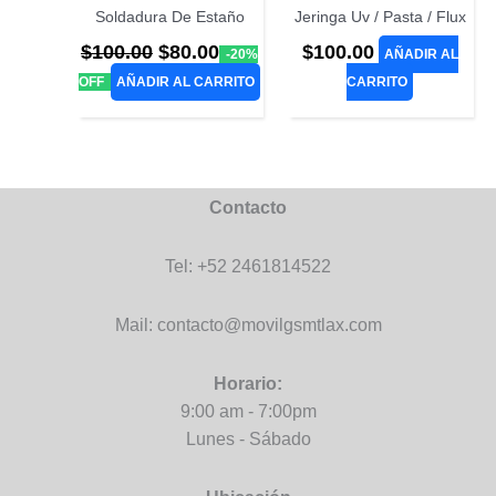
Soldadura De Estaño
Jeringa Uv / Pasta / Flux
El
El
$
100.00
$
80.00
$
100.00
-20%
AÑADIR AL
precio
precio
OFF
AÑADIR AL CARRITO
CARRITO
original
actual
era:
es:
$100.00.
$80.00.
Contacto
Tel: +52 2461814522
Mail: contacto@movilgsmtlax.com
Horario:
9:00 am - 7:00pm
Lunes - Sábado