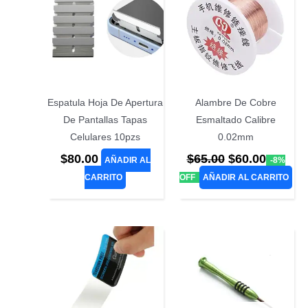
Espatula Hoja De Apertura
Alambre De Cobre
De Pantallas Tapas
Esmaltado Calibre
Celulares 10pzs
0.02mm
El
El
$
80.00
$
65.00
$
60.00
AÑADIR AL
-8%
precio
precio
CARRITO
OFF
AÑADIR AL CARRITO
original
actual
era:
es:
$65.00.
$60.00.