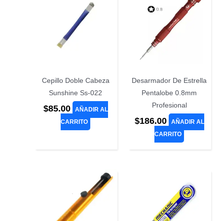
Cepillo Doble Cabeza
Desarmador De Estrella
Sunshine Ss-022
Pentalobe 0.8mm
Profesional
$
85.00
AÑADIR AL
$
186.00
CARRITO
AÑADIR AL
CARRITO