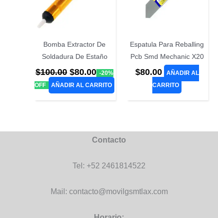
Bomba Extractor De
Espatula Para Reballing
Soldadura De Estaño
Pcb Smd Mechanic X20
El
El
$
100.00
$
80.00
$
80.00
-20%
AÑADIR AL
precio
precio
OFF
AÑADIR AL CARRITO
CARRITO
original
actual
era:
es:
$100.00.
$80.00.
Contacto
Tel: +52 2461814522
Mail: contacto@movilgsmtlax.com
Horario: