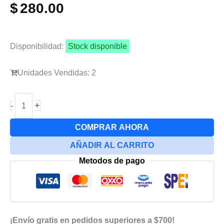
$
280.00
Disponibilidad:
Stock disponible
Unidades Vendidas: 2
Punta
+
-
C210
Ti
COMPRAR AHORA
Para
AÑADIR AL CARRITO
Estacion
Metodos de pago
De
Cautin
Mechanic
cantidad
¡Envío gratis en pedidos superiores a $700!