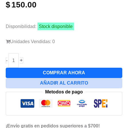
$
150.00
Disponibilidad:
Stock disponible
Unidades Vendidas: 0
Placa
+
-
De
Carga
COMPRAR AHORA
Para
AÑADIR AL CARRITO
Samsung
Metodos de pago
A05s
cantidad
¡Envío gratis en pedidos superiores a $700!