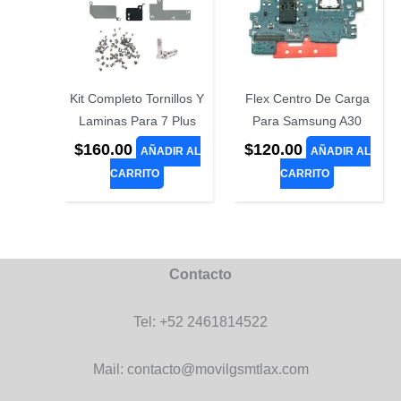
Kit Completo Tornillos Y
Flex Centro De Carga
Laminas Para 7 Plus
Para Samsung A30
$
160.00
$
120.00
AÑADIR AL
AÑADIR AL
CARRITO
CARRITO
Contacto
Tel: +52 2461814522
Mail: contacto@movilgsmtlax.com