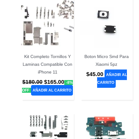
Kit Completo Tornillos Y
Boton Micro Smd Para
Laminas Compatible Con
Xiaomi 5pz
iPhone 11
$
45.00
AÑADIR AL
El
El
$
180.00
$
165.00
-8%
CARRITO
precio
precio
OFF
AÑADIR AL CARRITO
original
actual
era:
es:
$180.00.
$165.00.