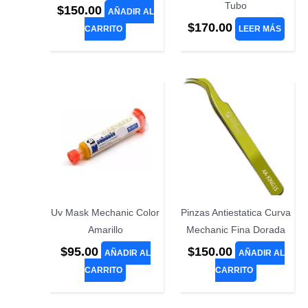
Tubo
$
150.00
AÑADIR AL
$
170.00
CARRITO
LEER MÁS
Uv Mask Mechanic Color
Pinzas Antiestatica Curva
Amarillo
Mechanic Fina Dorada
$
95.00
$
150.00
AÑADIR AL
AÑADIR AL
CARRITO
CARRITO