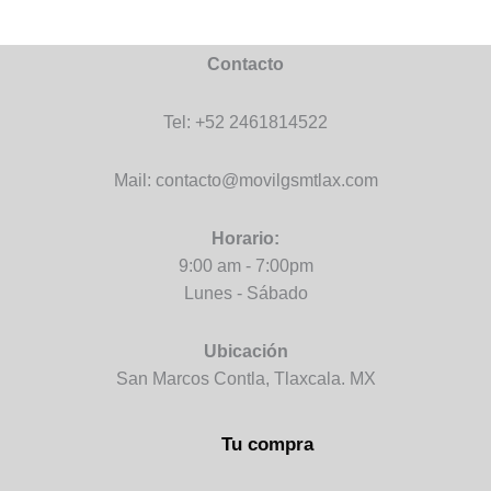
Contacto
Tel: +52 2461814522
Mail: contacto@movilgsmtlax.com
Horario:
9:00 am - 7:00pm
Lunes - Sábado
Ubicación
San Marcos Contla, Tlaxcala. MX
Tu compra