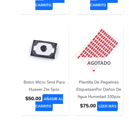
CARRITO
CARRITO
AGOTADO
Boton Micro Smd Para
Plantilla De Pegatinas
Huawei Zte 5pzs
EtiquetasnPor Daños De
Agua Humedad 100pzs
$
50.00
AÑADIR AL
$
75.00
CARRITO
LEER MÁS