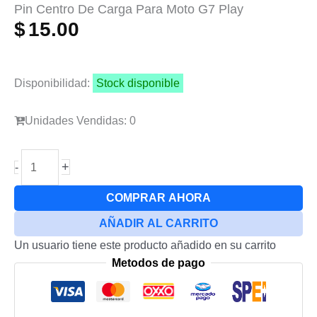
Pin Centro De Carga Para Moto G7 Play
$
15.00
Disponibilidad:
Stock disponible
Unidades Vendidas: 0
Pin
+
-
Centro
De
COMPRAR AHORA
Carga
AÑADIR AL CARRITO
Para
Un usuario tiene este producto añadido en su carrito
Moto
Metodos de pago
G7
Play
cantidad