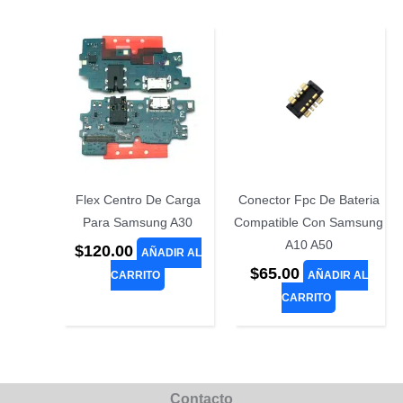
Flex Centro De Carga
Conector Fpc De Bateria
Para Samsung A30
Compatible Con Samsung
A10 A50
$
120.00
AÑADIR AL
$
65.00
CARRITO
AÑADIR AL
CARRITO
Contacto