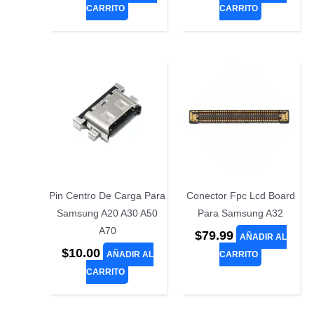
CARRITO
CARRITO
Pin Centro De Carga Para
Conector Fpc Lcd Board
Samsung A20 A30 A50
Para Samsung A32
A70
$
79.99
AÑADIR AL
$
10.00
AÑADIR AL
CARRITO
CARRITO