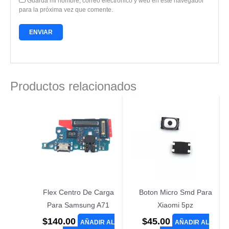
Guarda mi nombre, correo electrónico y web en este navegador
para la próxima vez que comente.
Productos relacionados
Flex Centro De Carga
Boton Micro Smd Para
Para Samsung A71
Xiaomi 5pz
$
140.00
$
45.00
AÑADIR AL
AÑADIR AL