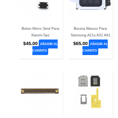
Boton Micro Smd Para
Bocina Altavoz Para
Xiaomi 5pz
Samsung A21s A31 A41
$
45.00
$
65.00
AÑADIR AL
AÑADIR AL
CARRITO
CARRITO