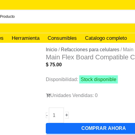
es
Herramienta
Consumibles
Catalogo completo
Inicio
/
Refacciones para celulares
/ Main
Main Flex Board Compatible 
$
75.00
Disponibilidad:
Stock disponible
Unidades Vendidas: 0
Main
+
-
Flex
Board
COMPRAR AHORA
Compatible