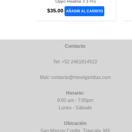
Oppo Realme 3 3 Pro
$
35.00
AÑADIR AL CARRITO
Contacto
Tel: +52 2461814522
Mail: contacto@movilgsmtlax.com
Horario:
9:00 am - 7:00pm
Lunes - Sábado
Ubicación
San Marcos Contla, Tlaxcala. MX