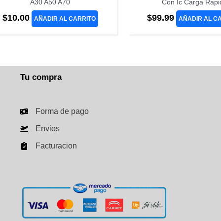
A30 A50 A70
Con Ic Carga Rapi
$
10.00
$
99.99
AÑADIR AL CARRITO
AÑADIR AL C
Tu compra
Forma de pago
Envios
Facturacion