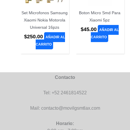
Set Microfonos Samsung
Boton Micro Smd Para
Xiaomi Nokia Motorola
Xiaomi 5pz
Universal 16pzs
$
45.00
AÑADIR AL
$
250.00
AÑADIR AL
CARRITO
CARRITO
Contacto
Tel: +52 2461814522
Mail: contacto@movilgsmtlax.com
Horario: