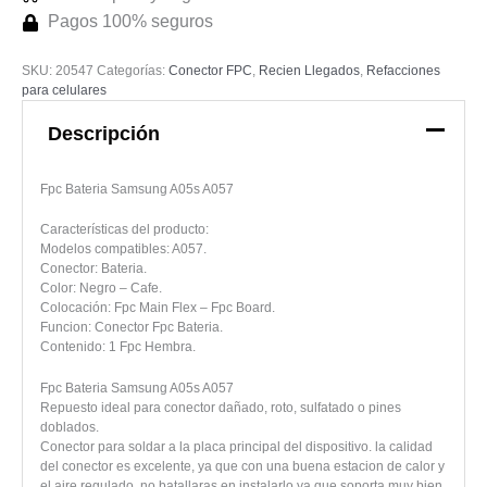
Pagos 100% seguros
SKU:
20547
Categorías:
Conector FPC
,
Recien Llegados
,
Refacciones
para celulares
Descripción
Fpc Bateria Samsung A05s A057
Características del producto:
Modelos compatibles: A057.
Conector: Bateria.
Color: Negro – Cafe.
Colocación: Fpc Main Flex – Fpc Board.
Funcion: Conector Fpc Bateria.
Contenido: 1 Fpc Hembra.
Fpc Bateria Samsung A05s A057
Repuesto ideal para conector dañado, roto, sulfatado o pines
doblados.
Conector para soldar a la placa principal del dispositivo. la calidad
del conector es excelente, ya que con una buena estacion de calor y
el aire regulado, no batallaras en instalarlo ya que soporta muy bien