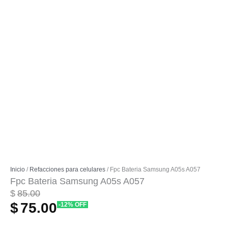
Inicio
/
Refacciones para celulares
/ Fpc Bateria Samsung A05s A057
Fpc Bateria Samsung A05s A057
El
El
$
85.00
$
75.00
-12% OFF
precio
precio
original
actual