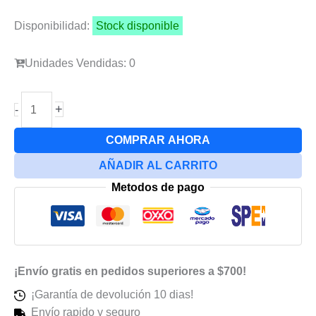
era:
es:
Disponibilidad:
Stock disponible
$85.00.
$75.00.
Unidades Vendidas: 0
Fpc
+
-
Bateria
Samsung
COMPRAR AHORA
A05s
AÑADIR AL CARRITO
A057
Metodos de pago
cantidad
¡Envío gratis en pedidos superiores a $700!
¡Garantía de devolución 10 dias!
Envío rapido y seguro