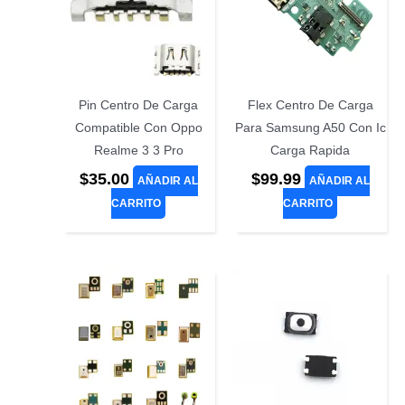
Pin Centro De Carga
Flex Centro De Carga
Compatible Con Oppo
Para Samsung A50 Con Ic
Realme 3 3 Pro
Carga Rapida
$
35.00
$
99.99
AÑADIR AL
AÑADIR AL
CARRITO
CARRITO