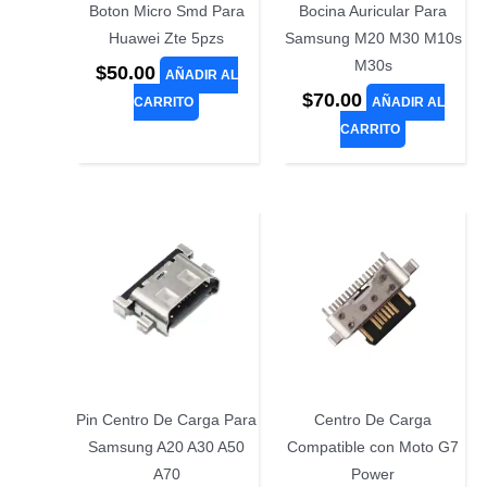
Boton Micro Smd Para
Bocina Auricular Para
Huawei Zte 5pzs
Samsung M20 M30 M10s
M30s
$
50.00
AÑADIR AL
$
70.00
CARRITO
AÑADIR AL
CARRITO
Pin Centro De Carga Para
Centro De Carga
Samsung A20 A30 A50
Compatible con Moto G7
A70
Power