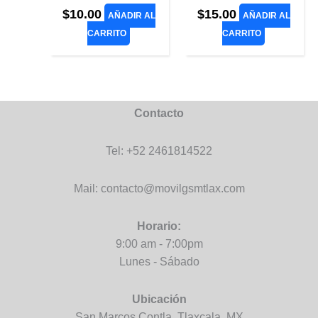
$
10.00
$
15.00
AÑADIR AL
AÑADIR AL
CARRITO
CARRITO
Contacto
Tel: +52 2461814522
Mail: contacto@movilgsmtlax.com
Horario:
9:00 am - 7:00pm
Lunes - Sábado
Ubicación
San Marcos Contla, Tlaxcala. MX