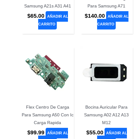
Samsung A21s A31 A41
Para Samsung A71
$
65.00
$
140.00
AÑADIR AL
AÑADIR AL
CARRITO
CARRITO
Flex Centro De Carga
Bocina Auricular Para
Para Samsung A50 Con Ic
Samsung A02 A12 A13
Carga Rapida
M12
$
99.99
$
55.00
AÑADIR AL
AÑADIR AL