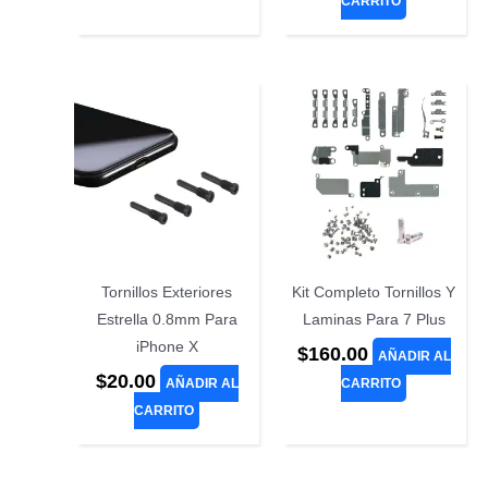
CARRITO
Tornillos Exteriores
Kit Completo Tornillos Y
Estrella 0.8mm Para
Laminas Para 7 Plus
iPhone X
$
160.00
AÑADIR AL
$
20.00
AÑADIR AL
CARRITO
CARRITO