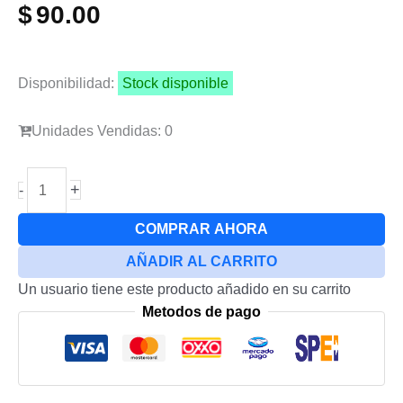
$
90.00
Disponibilidad:
Stock disponible
Unidades Vendidas: 0
Flex
+
-
Botones
Para
COMPRAR AHORA
Samsung
AÑADIR AL CARRITO
S20
Un usuario tiene este producto añadido en su carrito
Ultra
Metodos de pago
cantidad