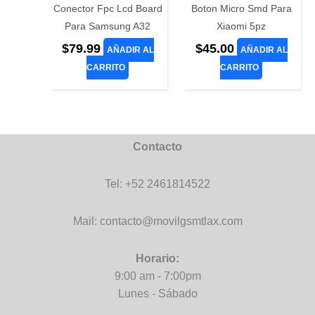
Conector Fpc Lcd Board
Boton Micro Smd Para
Para Samsung A32
Xiaomi 5pz
$
79.99
$
45.00
AÑADIR AL
AÑADIR AL
CARRITO
CARRITO
Contacto
Tel: +52 2461814522
Mail: contacto@movilgsmtlax.com
Horario:
9:00 am - 7:00pm
Lunes - Sábado