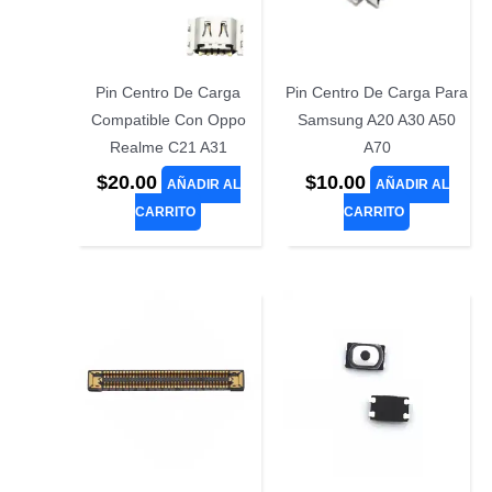
Pin Centro De Carga
Pin Centro De Carga Para
Compatible Con Oppo
Samsung A20 A30 A50
Realme C21 A31
A70
$
20.00
$
10.00
AÑADIR AL
AÑADIR AL
CARRITO
CARRITO