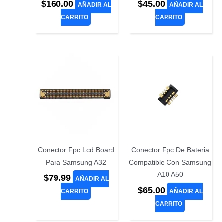
$
160.00
$
45.00
AÑADIR AL
AÑADIR AL
CARRITO
CARRITO
Conector Fpc Lcd Board
Conector Fpc De Bateria
Para Samsung A32
Compatible Con Samsung
A10 A50
$
79.99
AÑADIR AL
$
65.00
CARRITO
AÑADIR AL
CARRITO