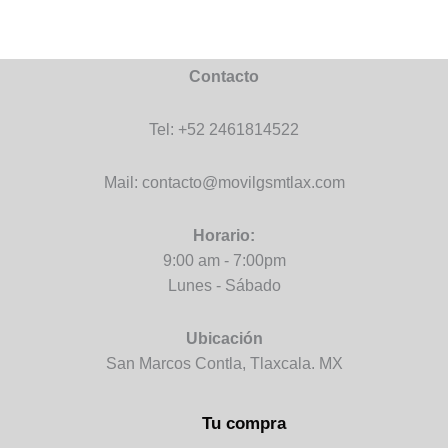
Contacto
Tel: +52 2461814522
Mail: contacto@movilgsmtlax.com
Horario:
9:00 am - 7:00pm
Lunes - Sábado
Ubicación
San Marcos Contla, Tlaxcala. MX
Tu compra