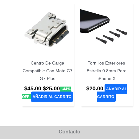
Centro De Carga
Tornillos Exteriores
Compatible Con Moto G7
Estrella 0.8mm Para
G7 Plus
iPhone X
El
El
$
45.00
$
25.00
$
20.00
-44%
AÑADIR AL
precio
precio
OFF
AÑADIR AL CARRITO
CARRITO
original
actual
era:
es:
$45.00.
$25.00.
Contacto