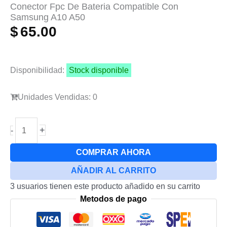
Conector Fpc De Bateria Compatible Con
Samsung A10 A50
$
65.00
Disponibilidad:
Stock disponible
Unidades Vendidas: 0
Conector
+
-
Fpc
De
COMPRAR AHORA
Bateria
AÑADIR AL CARRITO
Compatible
3 usuarios tienen este producto añadido en su carrito
Con
Metodos de pago
Samsung
A10
A50