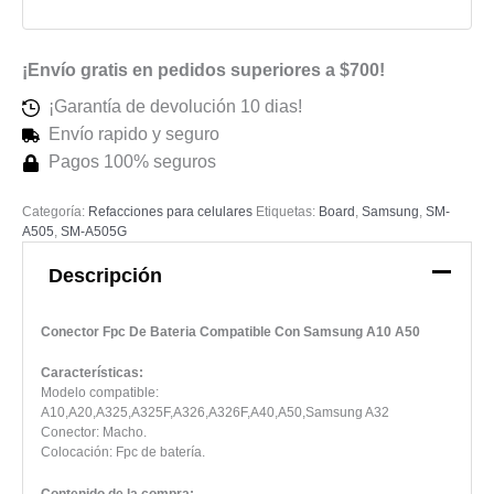
cantidad
¡Envío gratis en pedidos superiores a $700!
¡Garantía de devolución 10 dias!
Envío rapido y seguro
Pagos 100% seguros
Categoría:
Refacciones para celulares
Etiquetas:
Board
,
Samsung
,
SM-
A505
,
SM-A505G
Descripción
Conector Fpc De Bateria Compatible Con Samsung A10 A50
Características:
Modelo compatible:
A10,A20,A325,A325F,A326,A326F,A40,A50,Samsung A32
Conector: Macho.
Colocación: Fpc de batería.
Contenido de la compra: