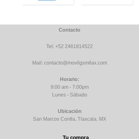
Contacto
Tel: +52 2461814522
Mail: contacto@movilgsmtlax.com
Horario:
9:00 am - 7:00pm
Lunes - Sábado
Ubicación
San Marcos Contla, Tlaxcala. MX
Tu compra