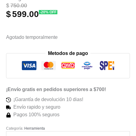
El
El
$
750.00
$
599.00
-20% OFF
precio
precio
original
actual
era:
es:
Agotado temporalmente
$750.00.
$599.00.
Metodos de pago
¡Envío gratis en pedidos superiores a $700!
¡Garantía de devolución 10 dias!
Envío rapido y seguro
Pagos 100% seguros
Categoría:
Herramienta