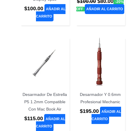
El
El
$
100.00
$
80.00
-20%
precio
precio
$
100.00
AÑADIR AL
OFF
AÑADIR AL CARRITO
original
actual
CARRITO
era:
es:
$100.00.
$80.00.
Desarmador De Estrella
Desarmador Y 0.6mm
P5 1.2mm Compatible
Profesional Mechanic
Con Mac Book Air
$
195.00
AÑADIR AL
$
115.00
AÑADIR AL
CARRITO
CARRITO