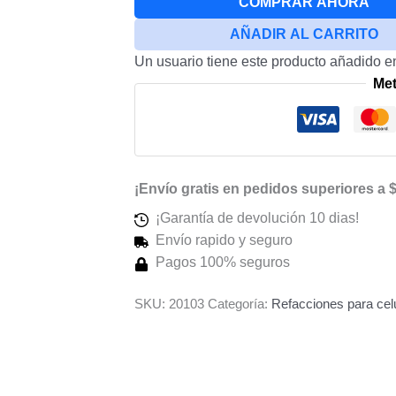
COMPRAR AHORA
Encendido
AÑADIR AL CARRITO
Compatible
Un usuario tiene este producto añadido en
Con
Me
Samsung
A51
cantidad
¡Envío gratis en pedidos superiores a 
¡Garantía de devolución 10 dias!
Envío rapido y seguro
Pagos 100% seguros
SKU:
20103
Categoría:
Refacciones para cel