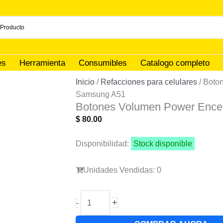
es
Herramienta
Consumibles
Catalogo completo
Inicio
/
Refacciones para celulares
/ Boto
Samsung A51
Botones Volumen Power Ence
$
80.00
Disponibilidad:
Stock disponible
Unidades Vendidas: 0
Botones
+
-
Volumen
Power