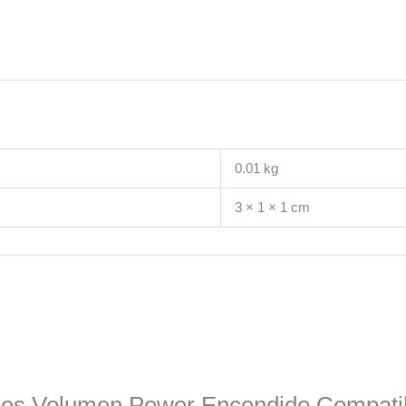
0.01 kg
3 × 1 × 1 cm
tones Volumen Power Encendido Compat