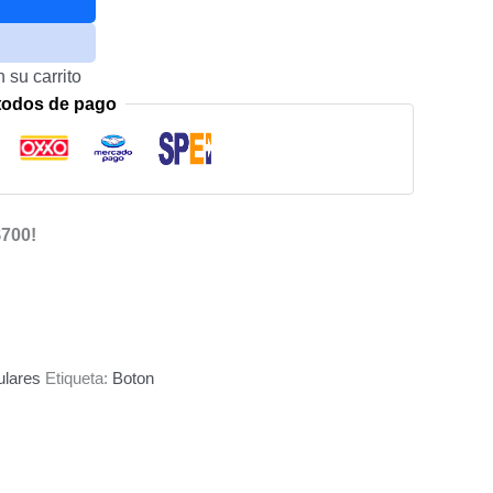
 su carrito
todos de pago
$700!
ulares
Etiqueta:
Boton