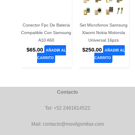
Conector Fpc De Bateria
Set Microfonos Samsung
Compatible Con Samsung
Xiaomi Nokia Motorola
A10 A50
Universal 16pzs
$
65.00
$
250.00
AÑADIR AL
AÑADIR AL
CARRITO
CARRITO
Contacto
Tel: +52 2461814522
Mail: contacto@movilgsmtlax.com