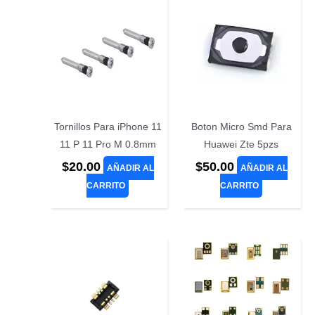
Tornillos Para iPhone 11
Boton Micro Smd Para
11 P 11 Pro M 0.8mm
Huawei Zte 5pzs
$
20.00
$
50.00
AÑADIR AL
AÑADIR AL
CARRITO
CARRITO