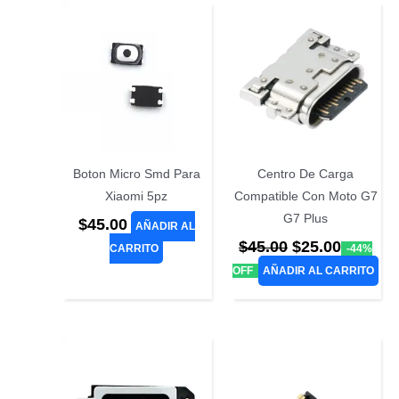
Boton Micro Smd Para
Centro De Carga
Xiaomi 5pz
Compatible Con Moto G7
G7 Plus
$
45.00
AÑADIR AL
El
El
$
45.00
$
25.00
CARRITO
-44%
precio
precio
OFF
AÑADIR AL CARRITO
original
actual
era:
es:
$45.00.
$25.00.