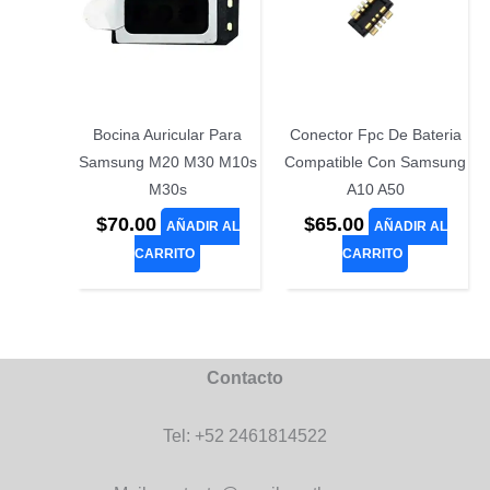
Bocina Auricular Para
Conector Fpc De Bateria
Samsung M20 M30 M10s
Compatible Con Samsung
M30s
A10 A50
$
70.00
$
65.00
AÑADIR AL
AÑADIR AL
CARRITO
CARRITO
Contacto
Tel: +52 2461814522