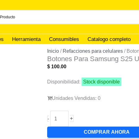
es
Herramienta
Consumibles
Catalogo completo
Inicio
/
Refacciones para celulares
/ Boto
Botones Para Samsung S25 Ul
$
100.00
Disponibilidad:
Stock disponible
Unidades Vendidas: 0
Botones
+
-
Para
Samsung
COMPRAR AHORA
S25