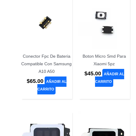
Conector Fpc De Bateria
Boton Micro Smd Para
Compatible Con Samsung
Xiaomi 5pz
A10 A50
$
45.00
AÑADIR AL
$
65.00
AÑADIR AL
CARRITO
CARRITO