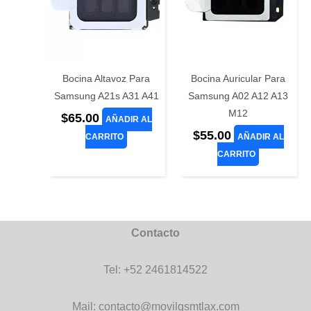
Bocina Altavoz Para
Bocina Auricular Para
Samsung A21s A31 A41
Samsung A02 A12 A13
M12
$
65.00
AÑADIR AL
$
55.00
CARRITO
AÑADIR AL
CARRITO
Contacto
Tel: +52 2461814522
Mail: contacto@movilgsmtlax.com