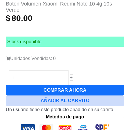
Boton Volumen Xiaomi Redmi Note 10 4g 10s
Verde
$
80.00
Stock disponible
Unidades Vendidas: 0
Boton
+
-
Volumen
Xiaomi
COMPRAR AHORA
Redmi
AÑADIR AL CARRITO
Note
Un usuario tiene este producto añadido en su carrito
10
Metodos de pago
4g
10s