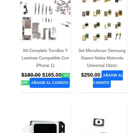
Kit Completo Tornillos Y
Set Microfonos Samsung
Laminas Compatible Con
Xiaomi Nokia Motorola
iPhone 11
Universal 16pzs
El
El
$
180.00
$
165.00
$
250.00
-8%
AÑADIR AL
precio
precio
OFF
AÑADIR AL CARRITO
CARRITO
original
actual
era:
es:
$180.00.
$165.00.