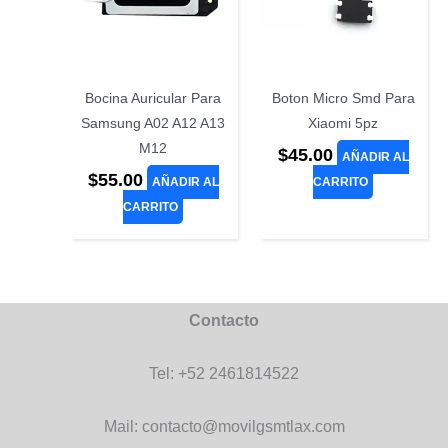
Bocina Auricular Para
Boton Micro Smd Para
Samsung A02 A12 A13
Xiaomi 5pz
M12
$
45.00
AÑADIR AL
$
55.00
AÑADIR AL
CARRITO
CARRITO
Contacto
Tel: +52 2461814522
Mail: contacto@movilgsmtlax.com