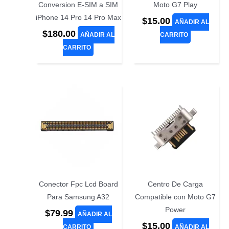
Conversion E-SIM a SIM
Moto G7 Play
iPhone 14 Pro 14 Pro Max
$
15.00
AÑADIR AL
$
180.00
AÑADIR AL
CARRITO
CARRITO
Conector Fpc Lcd Board
Centro De Carga
Para Samsung A32
Compatible con Moto G7
Power
$
79.99
AÑADIR AL
$
15.00
CARRITO
AÑADIR AL