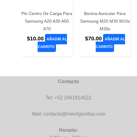
Pin Centro De Carga Para
Bocina Auricular Para
Samsung A20 A30 A50
Samsung M20 M30 M10s
A70
M30s
$
10.00
$
70.00
AÑADIR AL
AÑADIR AL
CARRITO
CARRITO
Contacto
Tel: +52 2461814522
Mail: contacto@movilgsmtlax.com
Horario: