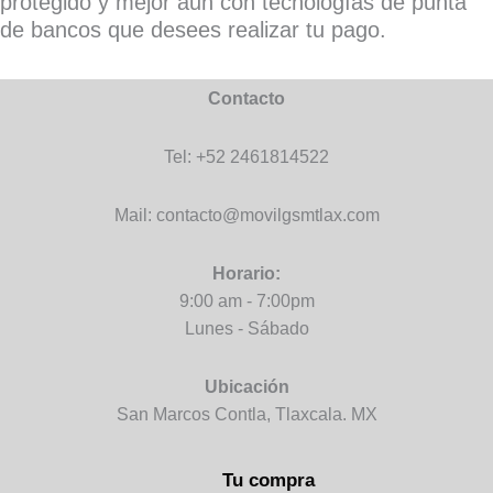
protegido y mejor aun con tecnologías de punta
de bancos que desees realizar tu pago.
Contacto
Tel: +52 2461814522
Mail: contacto@movilgsmtlax.com
Horario:
9:00 am - 7:00pm
Lunes - Sábado
Ubicación
San Marcos Contla, Tlaxcala. MX
Tu compra